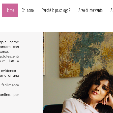
Home
Chi sono
Perchè lo psicologo?
Aree di intervento
Ar
rapia come
rontare con
sorse.
dolescenti
umi, lutti e
 evidence -
terno di una
 facilmente
online, per