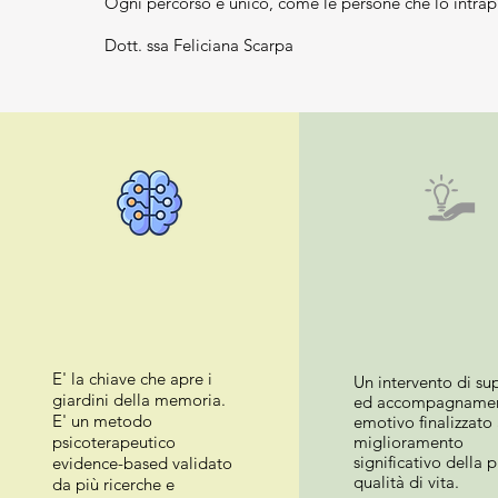
Ogni percorso è unico, come le persone che lo intra
Dott. ssa Feliciana Scarpa
Il sosteg
EMDR
psicolog
Quando il passato è nel presente
E' la chiave che apre i
Un intervento di su
giardini della memoria.
ed accompagname
E' un metodo
emotivo finalizzato 
psicoterapeutico
miglioramento
significativo della 
evidence-based validato
qualità di vita.
da più ricerche e