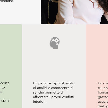
prendono.
no
ico
pporto
Un percorso approfondito
Un con
nto
di analisi e conoscenza di
cui po
al
sé, che permette di
libera
affrontare i propri conflitti
gravan
propria
interiori.
acquis
dialo